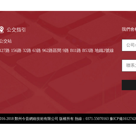
公交指引
我們會
公交站
127路 156路 32路 63路 962路區間 9路 B11路 B53路 地鐵2號線
 2016-2018 鄭州今昔網絡技術有限公司 版權所有 熱線：0371-55070163
豫ICP備161274