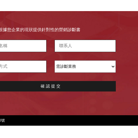
根據您企業的現狀提供針對性的營銷診斷書
確 認 提 交
28號