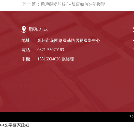
下一篇：
用戶裂變的核心-飯店如何造勢裂變
聯系方式
地址：
鄭州市花園路國基路居易國際中心
電話：
0371-55070163
手機：
15516934626
張經理
?
中文字幕家政妇