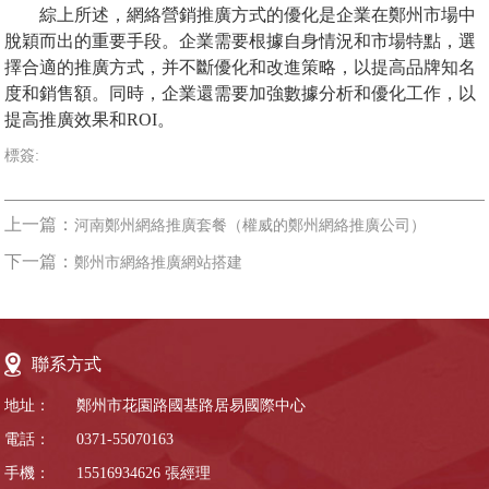
綜上所述，網絡營銷推廣方式的優化是企業在鄭州市場中
脫穎而出的重要手段。企業需要根據自身情況和市場特點，選
擇合適的推廣方式，并不斷優化和改進策略，以提高品牌知名
度和銷售額。同時，企業還需要加強數據分析和優化工作，以
提高推廣效果和ROI。
標簽:
上一篇：
河南鄭州網絡推廣套餐（權威的鄭州網絡推廣公司）
下一篇：
鄭州市網絡推廣網站搭建
聯系方式
地址：
鄭州市花園路國基路居易國際中心
電話：
0371-55070163
手機：
15516934626
張經理