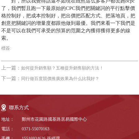
對，所以我覺得話還不如現在既然這么多客戶都去跑ocpc
了，我們暫且跑一下最原始的CPC我們把關鍵詞的平行點擊價
格控制好，把成本控制好，把出價把匹配方式、把落地頁，把
創意把關鍵詞的增量度都跟他做到最優。我們來看一下我們是
不是可以在我們可承受的預算的范圍之內獲得獲得更多的線
索。
標簽:
上一篇：
如何提升銷售額？五種提升銷售額的方法！
下一篇：
同行做百度競價推廣效果為什么比我好？
聯系方式
地址：
鄭州市花園路國基路居易國際中心
電話：
0371-55070163
手機：
15516934626
張經理