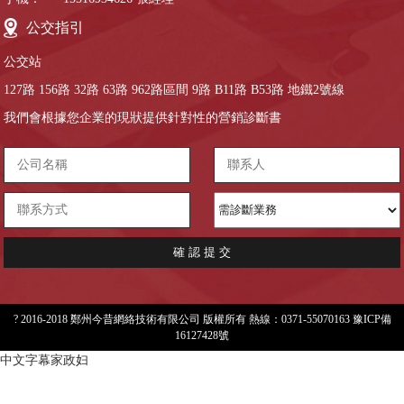
公交指引
公交站
127路 156路 32路 63路 962路區間 9路 B11路 B53路 地鐵2號線
我們會根據您企業的現狀提供針對性的營銷診斷書
確 認 提 交
? 2016-2018 鄭州今昔網絡技術有限公司 版權所有 熱線：0371-55070163
豫ICP備
16127428號
中文字幕家政妇